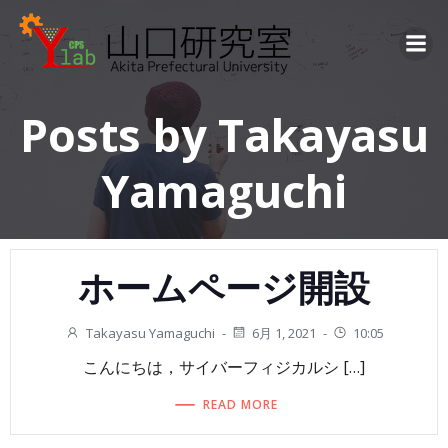
コ
ン
テ
ン
ツ
Posts by
Takayasu
へ
ス
Yamaguchi
キ
ッ
プ
ホームページ開設
Takayasu Yamaguchi
-
6月 1, 2021
-
10:05
こんにちは，サイバーフィジカルシ […]
READ MORE