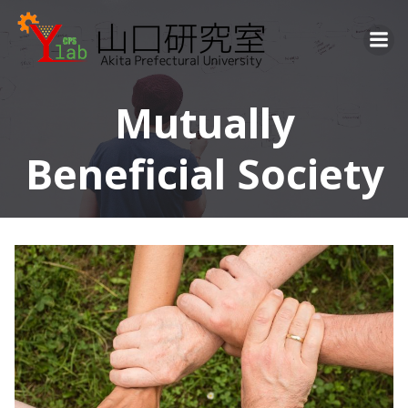
コ
ン
テ
ン
ツ
Mutually
へ
ス
Beneficial Society
キ
ッ
プ