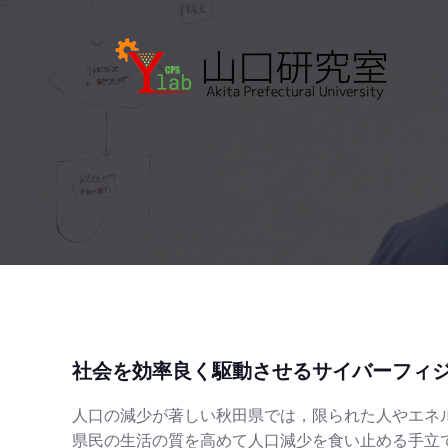
コ
ン
テ
ン
ツ
へ
ス
キ
ッ
プ
社会を効率良く駆動させるサイバーフィ
人口の減少が著しい秋田県では，限られた人やエネ
県民の生活の質を高めて人口減少を食い止める手立